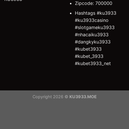
Zipcode: 700000
Hashtags #ku3933
#ku3933casino
#slotgameku3933
#nhacaiku3933
#dangkyku3933
#kubet3933
#kubet_3933
#kubet3933_net
Copyright 2026 ©
KU3933.MOE