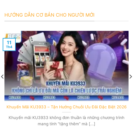
HƯỚNG DẪN CƠ BẢN CHO NGƯỜI MỚI
11
Th4
Khuyến Mãi KU3933 – Tận Hưởng Chuỗi Ưu Đãi Đặc Biệt 2026
Khuyến mãi KU3933 không đơn thuần là những chương trình
mang tính “tặng thêm” mà [...]