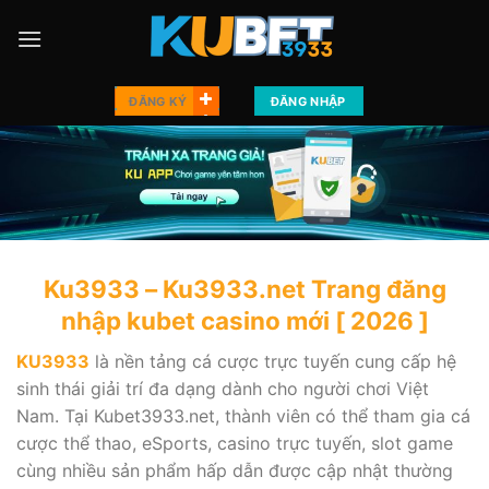
Bỏ
qua
nội
dung
ĐĂNG KÝ
ĐĂNG NHẬP
Ku3933 – Ku3933.net Trang đăng
nhập kubet casino mới [ 2026 ]
KU3933
là nền tảng cá cược trực tuyến cung cấp hệ
sinh thái giải trí đa dạng dành cho người chơi Việt
Nam. Tại Kubet3933.net, thành viên có thể tham gia cá
cược thể thao, eSports, casino trực tuyến, slot game
cùng nhiều sản phẩm hấp dẫn được cập nhật thường