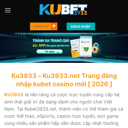
Bỏ
qua
nội
dung
ĐĂNG KÝ
ĐĂNG NHẬP
Ku3933 – Ku3933.net Trang đăng
nhập kubet casino mới [ 2026 ]
KU3933
là nền tảng cá cược trực tuyến cung cấp hệ
sinh thái giải trí đa dạng dành cho người chơi Việt
Nam. Tại Kubet3933.net, thành viên có thể tham gia cá
cược thể thao, eSports, casino trực tuyến, slot game
cùng nhiều sản phẩm hấp dẫn được cập nhật thường