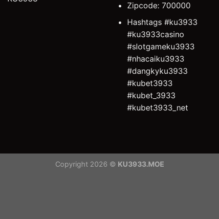
Zipcode: 700000
Hashtags #ku3933
#ku3933casino
#slotgameku3933
#nhacaiku3933
#dangkyku3933
#kubet3933
#kubet_3933
#kubet3933_net
Copyright 2026 ©
KU3933.MOE