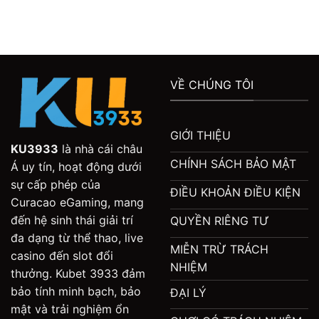
VỀ CHÚNG TÔI
GIỚI THIỆU
KU3933
là nhà cái châu
CHÍNH SÁCH BẢO MẬT
Á uy tín, hoạt động dưới
sự cấp phép của
ĐIỀU KHOẢN ĐIỀU KIỆN
Curacao
eGaming, mang
đến hệ sinh thái giải trí
QUYỀN RIÊNG TƯ
đa dạng từ thể thao, live
MIỄN TRỪ TRÁCH
casino đến slot đổi
NHIỆM
thưởng. Kubet 3933 đảm
bảo tính minh bạch, bảo
ĐẠI LÝ
mật và trải nghiệm ổn