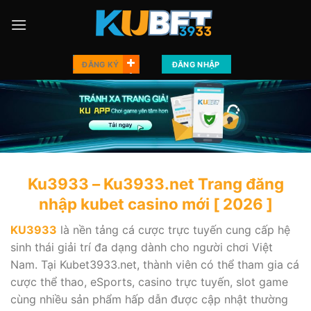
Bỏ
qua
nội
dung
ĐĂNG KÝ
ĐĂNG NHẬP
Ku3933 – Ku3933.net Trang đăng
nhập kubet casino mới [ 2026 ]
KU3933
là nền tảng cá cược trực tuyến cung cấp hệ
sinh thái giải trí đa dạng dành cho người chơi Việt
Nam. Tại Kubet3933.net, thành viên có thể tham gia cá
cược thể thao, eSports, casino trực tuyến, slot game
cùng nhiều sản phẩm hấp dẫn được cập nhật thường