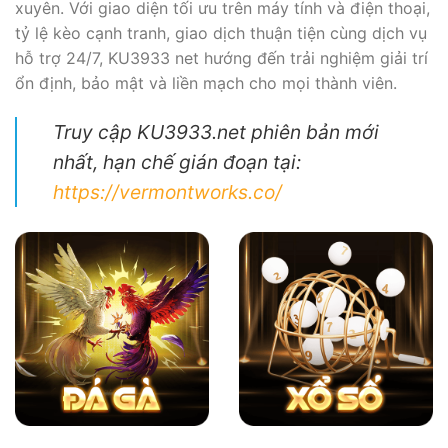
xuyên. Với giao diện tối ưu trên máy tính và điện thoại,
tỷ lệ kèo cạnh tranh, giao dịch thuận tiện cùng dịch vụ
hỗ trợ 24/7, KU3933 net hướng đến trải nghiệm giải trí
ổn định, bảo mật và liền mạch cho mọi thành viên.
Truy cập KU3933.net phiên bản mới
nhất, hạn chế gián đoạn tại:
https://vermontworks.co/