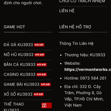
CHƠI CÓ TRÁCH NHIỆM
định cho người chơi.
LIÊN HỆ
GAME HOT
LIÊN HỆ HỖ TRỢ
Thông Tin Liên Hệ
ĐÁ GÀ KU3933
NỔ HŨ KU3933
Thương hiệu: KU3933
Website:
BẮN CÁ KU3933
https://vermontworks.c
CASINO KU3933
Hotline: 0973 584 261
GAME BÀI KU3933
Địa chỉ: 332 Đ. Cây
Trâm, Phường 8, Gò
XỔ SỐ KU3933
Vấp, TP.Hồ Chí Minh,
THỂ THAO
Việt Nam
KU3933