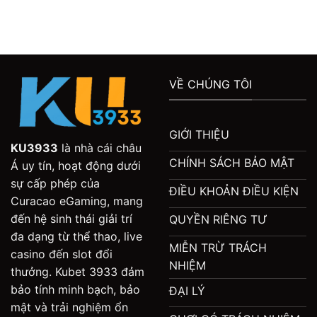
VỀ CHÚNG TÔI
GIỚI THIỆU
KU3933
là nhà cái châu
CHÍNH SÁCH BẢO MẬT
Á uy tín, hoạt động dưới
sự cấp phép của
ĐIỀU KHOẢN ĐIỀU KIỆN
Curacao
eGaming, mang
đến hệ sinh thái giải trí
QUYỀN RIÊNG TƯ
đa dạng từ thể thao, live
MIỄN TRỪ TRÁCH
casino đến slot đổi
NHIỆM
thưởng. Kubet 3933 đảm
bảo tính minh bạch, bảo
ĐẠI LÝ
mật và trải nghiệm ổn